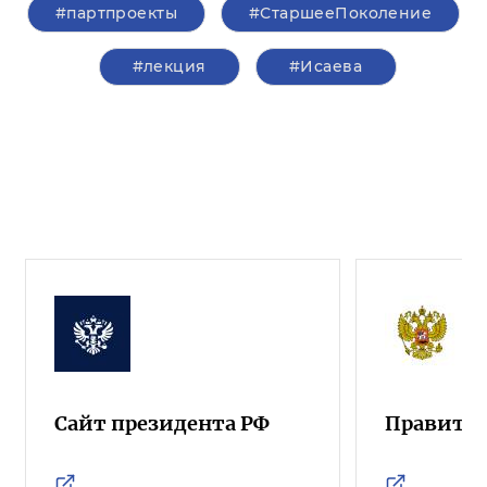
#партпроекты
#СтаршееПоколение
#лекция
#Исаева
Сайт президента РФ
Правител