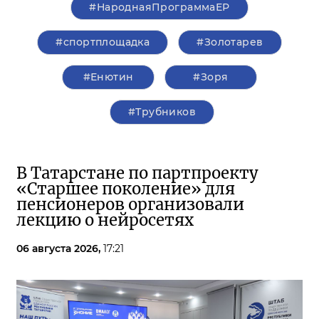
#НароднаяПрограммаЕР
#спортплощадка
#Золотарев
#Енютин
#Зоря
#Трубников
В Татарстане по партпроекту
«Старшее поколение» для
пенсионеров организовали
лекцию о нейросетях
06 августа 2026,
17:21