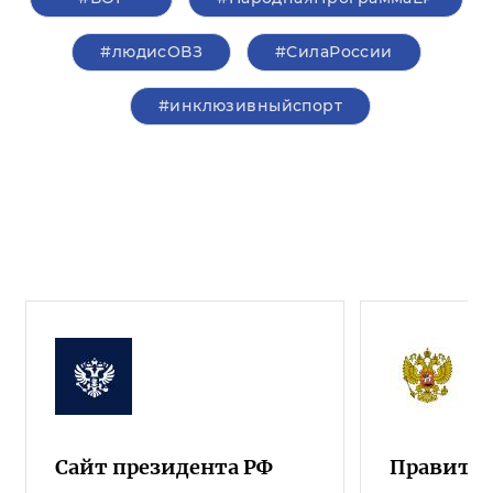
#людисОВЗ
#СилаРоссии
#инклюзивныйспорт
Сайт президента РФ
Правител