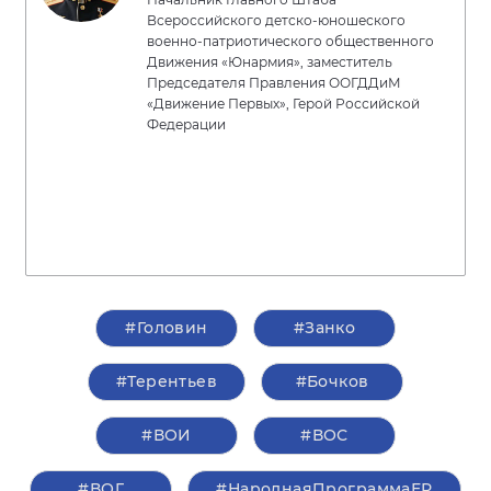
Всероссийского детско-юношеского
военно-патриотического общественного
Движения «Юнармия», заместитель
Председателя Правления ООГДДиМ
«Движение Первых», Герой Российской
Федерации
#Головин
#Занко
#Терентьев
#Бочков
#ВОИ
#ВОС
#ВОГ
#НароднаяПрограммаЕР