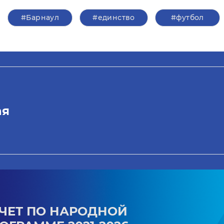
#Барнаул
#единство
#футбол
ая
ЧЕТ ПО НАРОДНОЙ