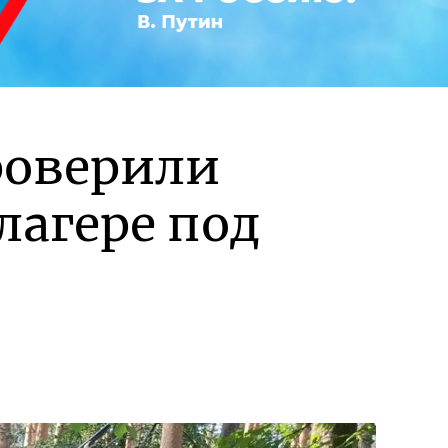
роверили
лагере под