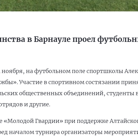
инства в Барнауле проел футболь
 4 ноября, на футбольном поле спортшколы Але
жбы». Участие в спортивном состязании принял
льских общественных объединений, студенты 
трядов и другие.
 «Молодой Гвардии» при поддержке Алтайско
ред началом турнира организаторы мероприя