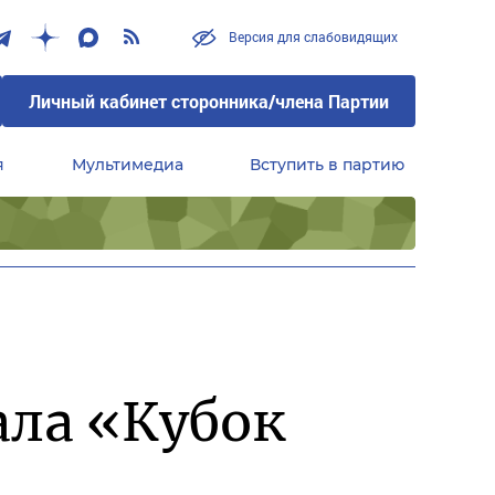
Версия для слабовидящих
Личный кабинет сторонника/члена Партии
я
Мультимедиа
Вступить в партию
Центральный совет сторонников партии «Единая Россия»
ала «Кубок