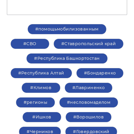
#помощьмобилизованным
#СВО
#Ставропольский край
#Республика Башкортостан
#Республика Алтай
#Бондаренко
#Климов
#Лавриненко
#регионы
#несловомаделом
#Ишков
#Ворошилов
#Черников
#Говердовский