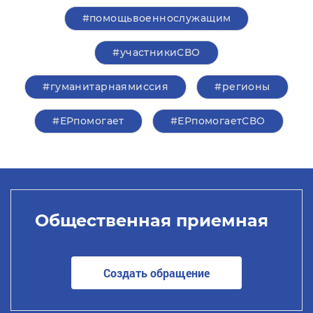
#помощьвоеннослужащим
#участникиСВО
#гуманитарнаямиссия
#регионы
#ЕРпомогает
#ЕРпомогаетСВО
Общественная приемная
Создать обращение