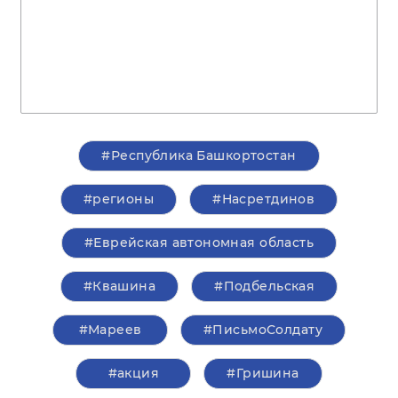
#Республика Башкортостан
#регионы
#Насретдинов
#Еврейская автономная область
#Квашина
#Подбельская
#Мареев
#ПисьмоСолдату
#акция
#Гришина