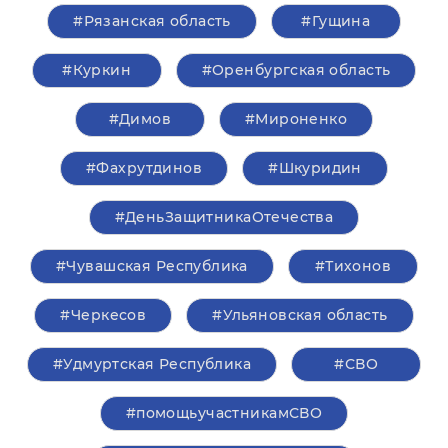
#Рязанская область
#Гущина
#Куркин
#Оренбургская область
#Димов
#Мироненко
#Фахрутдинов
#Шкуридин
#ДеньЗащитникаОтечества
#Чувашская Республика
#Тихонов
#Черкесов
#Ульяновская область
#Удмуртская Республика
#СВО
#помощьучастникамСВО