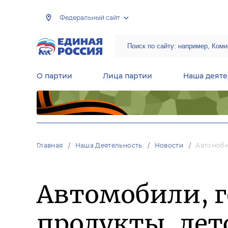
Федеральный сайт
О партии
Лица партии
Наша деяте
Центральная общественная приемная Председателя партии «Единая Россия»
Народная программа «Единой России»
Региональные общ
Руководящий состав Межрегиональных координационных советов
Центральная контрольная комиссия партии
Главная
Наша Деятельность
Новости
Автомоби
Автомобили, г
продукты, дет