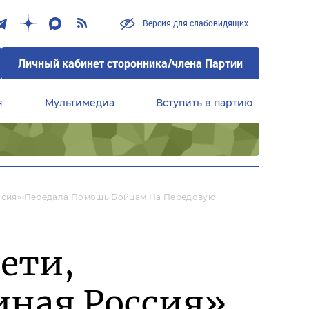
Версия для слабовидящих
Личный кабинет сторонника/члена Партии
я
Мультимедиа
Вступить в партию
Центральный совет сторонников партии «Единая Россия»
Россия» Передала Помощь Бойцам На Передовую
ети,
иная Россия»