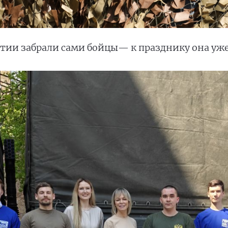
тии забрали сами бойцы— к празднику она уже 