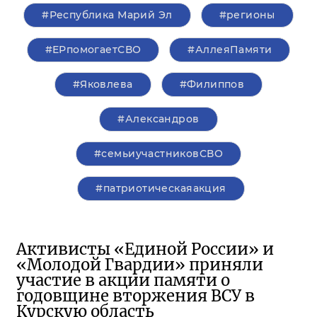
#Республика Марий Эл
#регионы
#ЕРпомогаетСВО
#АллеяПамяти
#Яковлева
#Филиппов
#Александров
#семьиучастниковСВО
#патриотическаяакция
Активисты «Единой России» и
«Молодой Гвардии» приняли
участие в акции памяти о
годовщине вторжения ВСУ в
Курскую область