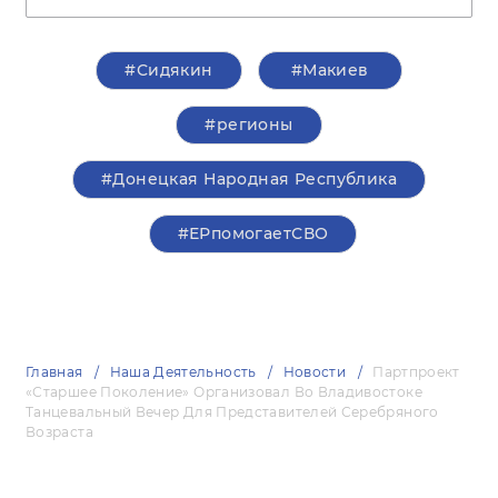
#Сидякин
#Макиев
#регионы
#Донецкая Народная Республика
#ЕРпомогаетСВО
Главная
Наша Деятельность
Новости
Партпроект
«Старшее Поколение» Организовал Во Владивостоке
Танцевальный Вечер Для Представителей Серебряного
Возраста