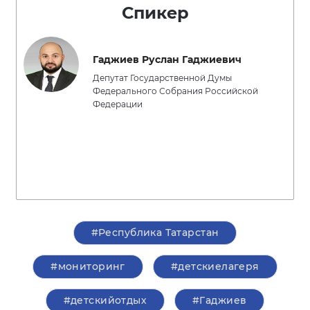
Спикер
Гаджиев Руслан Гаджиевич
Депутат Государственной Думы
Федерального Собрания Российской
Федерации
#Республика Татарстан
#мониторинг
#детскиелагеря
#детскийотдых
#Гаджиев