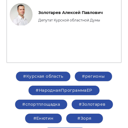
Золотарев Алексей Павлович
Депутат Курской областной Думы
#Курская область
#регионы
#НароднаяПрограммаЕР
#спортплощадка
#Золотарев
#Енютин
#Зоря