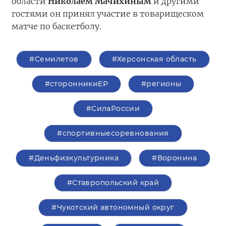
области
Николаем Мачихиным
и другими
гостями он принял участие в товарищеском
матче по баскетболу.
#Семилетов
#Херсонская область
#сторонникиЕР
#регионы
#СилаРоссии
#спортивныесоревнования
#Деньфизкультурника
#Воронина
#Ставропольский край
#Чукотский автономный округ