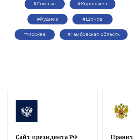
#Спицын
#Корольков
#Руднев
#Шонов
#Москва
#Тамбовская область
Сайт президента РФ
Правител