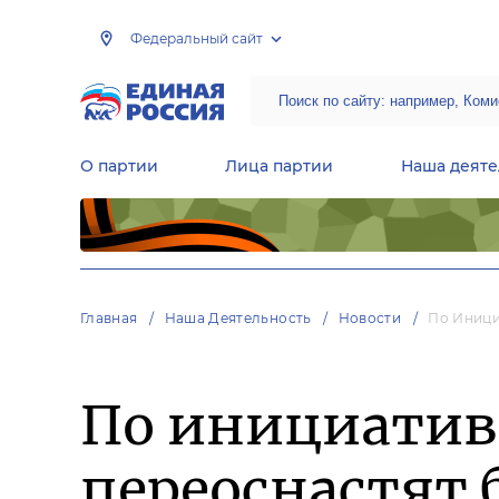
Федеральный сайт
О партии
Лица партии
Наша деяте
Центральная общественная приемная Председателя партии «Единая Россия»
Народная программа «Единой России»
Региональные общ
Руководящий состав Межрегиональных координационных советов
Центральная контрольная комиссия партии
Главная
Наша Деятельность
Новости
По Иници
По инициативе
переоснастят 