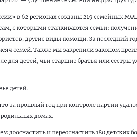
 партии — улучшение семейной инфраструктур
сии» в 62 регионах созданы 219 семейных МФЦ
сам, с которыми сталкиваются семьи: получени
ристов, другие виды помощи. За последний го
тысяч семей. Также мы закрепили законом пре
оле для детей, чьи старшие братья или сестры 
ье детей.
то за прошлый год при контроле партии удало
 родильных домах.
уем дооснастить и переоснастить 180 детских б