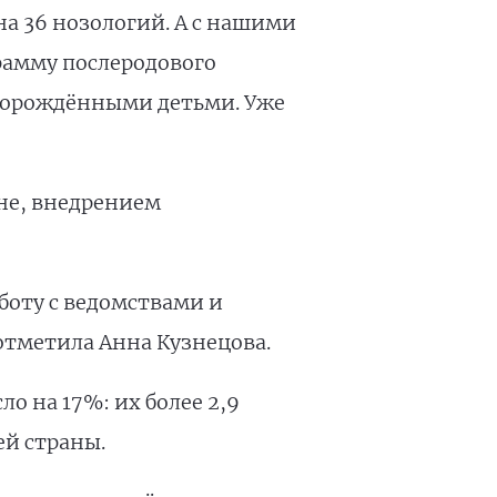
а 36 нозологий. А с нашими
амму послеродового
оворождёнными детьми. Уже
не, внедрением
боту с ведомствами и
тметила Анна Кузнецова.
о на 17%: их более 2,9
ей страны.