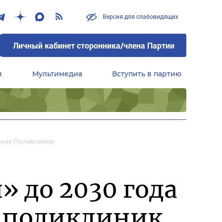
Версия для слабовидящих
Личный кабинет сторонника/члена Партии
я
Мультимедиа
Вступить в партию
Центральный совет сторонников партии «Единая Россия»
ских Поликлиник
 до 2030 года
х поликлиник