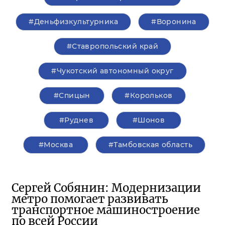
#Деньфизкультурника
#Воронина
#Ставропольский край
#Чукотский автономный округ
#Спицын
#Корольков
#Руднев
#Шонов
#Москва
#Тамбовская область
Сергей Собянин: Модернизации
метро помогает развивать
транспортное машиностроение
по всей России