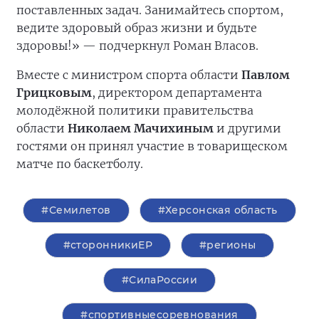
поставленных задач. Занимайтесь спортом,
ведите здоровый образ жизни и будьте
здоровы!» — подчеркнул Роман Власов.
Вместе с министром спорта области
Павлом
Грицковым
, директором департамента
молодёжной политики правительства
области
Николаем Мачихиным
и другими
гостями он принял участие в товарищеском
матче по баскетболу.
#Семилетов
#Херсонская область
#сторонникиЕР
#регионы
#СилаРоссии
#спортивныесоревнования