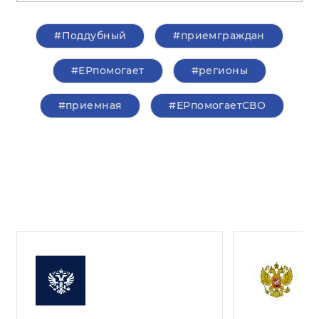
#Поддубный
#приемграждан
#ЕРпомогает
#регионы
#приемная
#ЕРпомогаетСВО