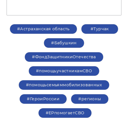
#Астраханская область
#Турчак
#Бабушкин
#ФондЗащитникиОтечества
#помощьучастникамСВО
#помощьсемьяммобилизованных
#ГероиРоссии
#регионы
#ЕРпомогаетСВО