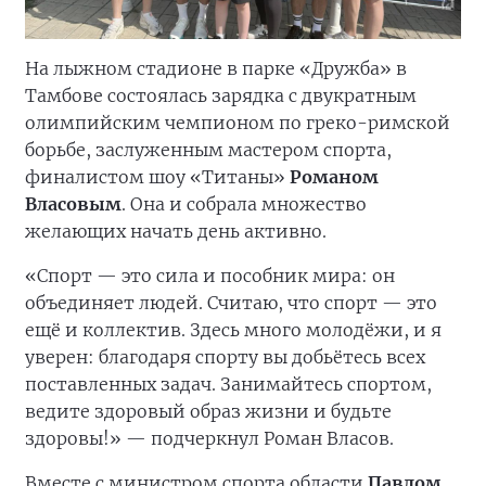
На лыжном стадионе в парке «Дружба» в
Тамбове состоялась зарядка с двукратным
олимпийским чемпионом по греко-римской
борьбе, заслуженным мастером спорта,
финалистом шоу «Титаны»
Романом
Власовым
. Она и собрала множество
желающих начать день активно.
«Спорт — это сила и пособник мира: он
объединяет людей. Считаю, что спорт — это
ещё и коллектив. Здесь много молодёжи, и я
уверен: благодаря спорту вы добьётесь всех
поставленных задач. Занимайтесь спортом,
ведите здоровый образ жизни и будьте
здоровы!» — подчеркнул Роман Власов.
Вместе с министром спорта области
Павлом