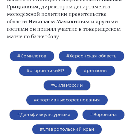
Грицковым
, директором департамента
молодёжной политики правительства
области
Николаем Мачихиным
и другими
гостями он принял участие в товарищеском
матче по баскетболу.
#Семилетов
#Херсонская область
#сторонникиЕР
#регионы
#СилаРоссии
#спортивныесоревнования
#Деньфизкультурника
#Воронина
#Ставропольский край