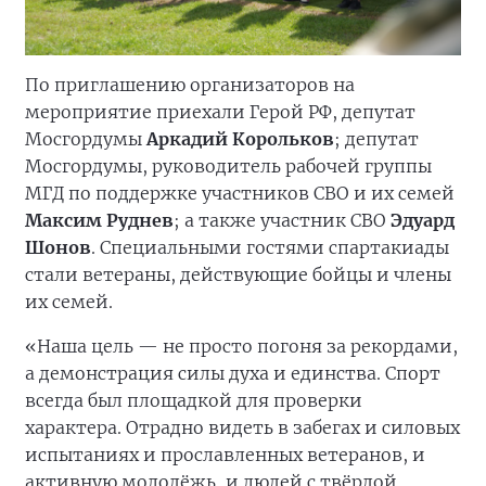
По приглашению организаторов на
мероприятие приехали Герой РФ, депутат
Мосгордумы
Аркадий Корольков
; депутат
Мосгордумы, руководитель рабочей группы
МГД по поддержке участников СВО и их семей
Максим Руднев
; а также участник СВО
Эдуард
Шонов
. Специальными гостями спартакиады
стали ветераны, действующие бойцы и члены
их семей.
«Наша цель — не просто погоня за рекордами,
а демонстрация силы духа и единства. Спорт
всегда был площадкой для проверки
характера. Отрадно видеть в забегах и силовых
испытаниях и прославленных ветеранов, и
активную молодёжь, и людей с твёрдой