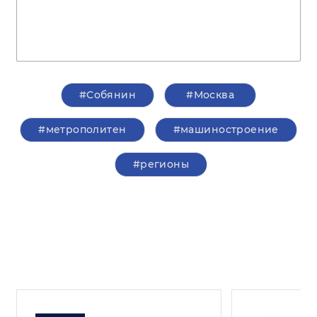
#Собянин
#Москва
#метрополитен
#машиностроение
#регионы