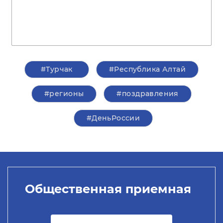
#Турчак
#Республика Алтай
#регионы
#поздравления
#ДеньРоссии
Общественная приемная