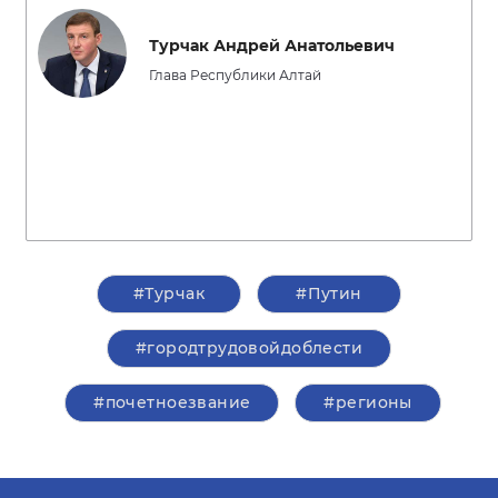
Турчак Андрей Анатольевич
Глава Республики Алтай
#Турчак
#Путин
#городтрудовойдоблести
#почетноезвание
#регионы