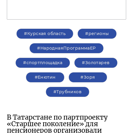
#Курская область
#регионы
#НароднаяПрограммаЕР
#спортплощадка
#Золотарев
#Енютин
#Зоря
#Трубников
В Татарстане по партпроекту
«Старшее поколение» для
пенсионеров организовали