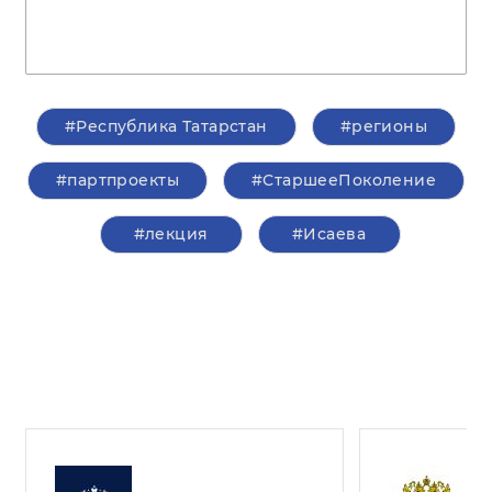
#Республика Татарстан
#регионы
#партпроекты
#СтаршееПоколение
#лекция
#Исаева