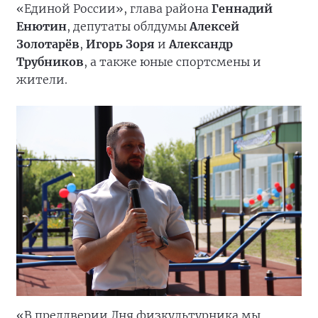
«Единой России», глава района
Геннадий
Енютин
, депутаты облдумы
Алексей
Золотарёв
,
Игорь Зоря
и
Александр
Трубников
, а также юные спортсмены и
жители.
«В преддверии Дня физкультурника мы