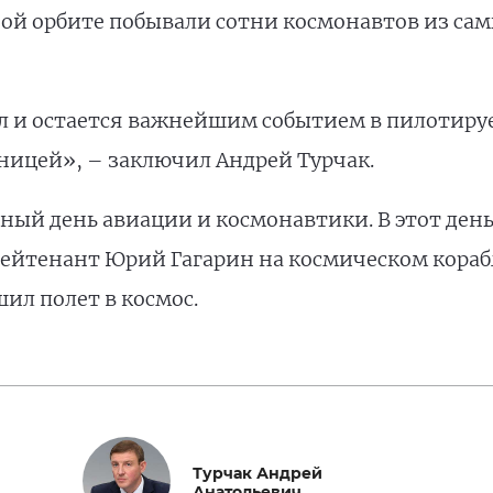
ной орбите побывали сотни космонавтов из сам
л и остается важнейшим событием в пилотиру
ницей», – заключил Андрей Турчак.
ный день авиации и космонавтики. В этот день
лейтенант Юрий Гагарин на космическом кораб
ил полет в космос.
Турчак Андрей
Анатольевич