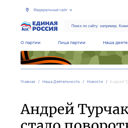
Федеральный сайт
О партии
Лица партии
Наша деяте
Центральная общественная приемная Председателя партии «Единая Россия»
Народная программа «Единой России»
Региональные общ
Руководящий состав Межрегиональных координационных советов
Центральная контрольная комиссия партии
Главная
Наша Деятельность
Новости
Андрей Т
Андрей Турчак
стало поворот