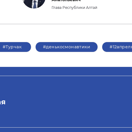
Глава Республики Алтай
#Турчак
#денькосмонавтики
#12апрел
ая