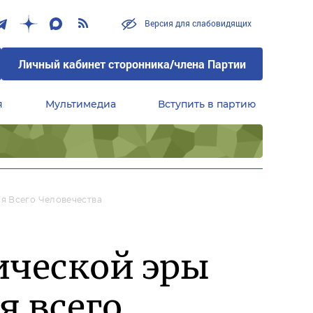
Версия для слабовидящих
Личный кабинет сторонника/члена Партии
я
Мультимедиа
Вступить в партию
Центральный совет сторонников партии «Единая Россия»
я Всего Человечества
ической эры
я всего