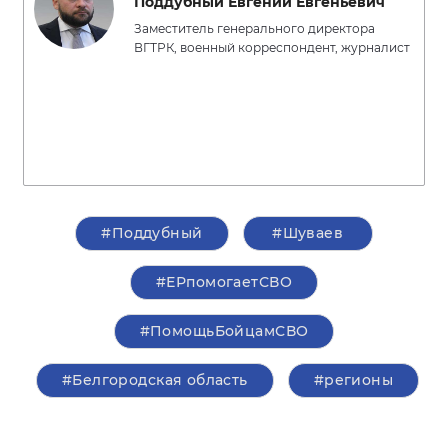
Поддубный Евгений Евгеньевич
Заместитель генерального директора
ВГТРК, военный корреспондент, журналист
#Поддубный
#Шуваев
#ЕРпомогаетСВО
#ПомощьБойцамСВО
#Белгородская область
#регионы