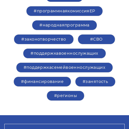
#программнаякомиссияЕР
#народнаяпрограмма
#законотворчество
#СВО
#поддержкавоеннослужащих
#поддержкасемейвоеннослужащих
#финансирование
#занятость
#регионы