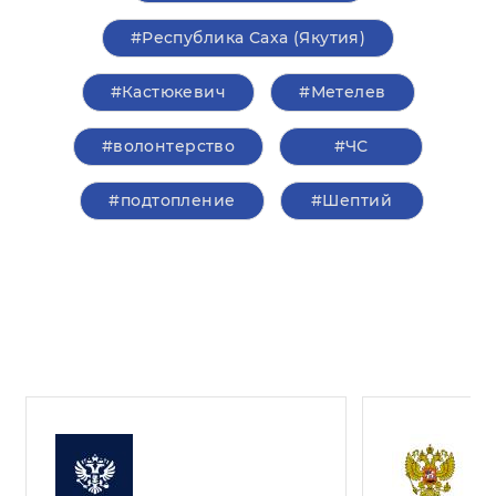
#Республика Саха (Якутия)
#Кастюкевич
#Метелев
#волонтерство
#ЧС
#подтопление
#Шептий