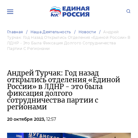
Главная
Наша Деятельность
Новости
Андрей
Турчак: Год Назад Открылись Отделения «Единой России» В
ЛДНР - Это Была Фиксация Долгого Сотрудничества
Партии С Регионами
Андрей Турчак: Год назад
открылись отделения «Единой
России» в ЛДНР - это была
фиксация долгого
сотрудничества партии с
регионами
20 октября 2023,
12:57