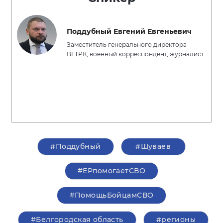
Поддубный Евгений Евгеньевич
Заместитель генерального директора
ВГТРК, военный корреспондент, журналист
#Поддубный
#Шуваев
#ЕРпомогаетСВО
#ПомощьБойцамСВО
#Белгородская область
#регионы