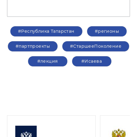
#Республика Татарстан
#регионы
#партпроекты
#СтаршееПоколение
#лекция
#Исаева