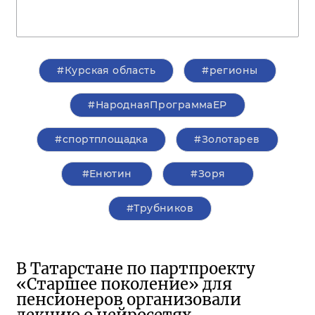
#Курская область
#регионы
#НароднаяПрограммаЕР
#спортплощадка
#Золотарев
#Енютин
#Зоря
#Трубников
В Татарстане по партпроекту
«Старшее поколение» для
пенсионеров организовали