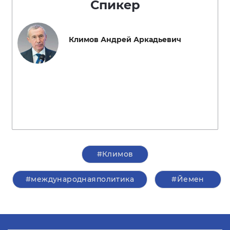
Спикер
Климов Андрей Аркадьевич
#Климов
#международнаяполитика
#Йемен