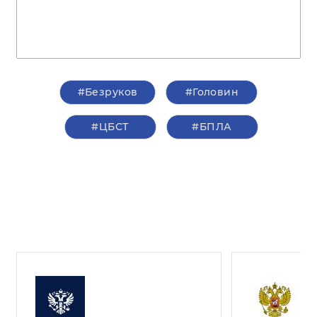
#Безруков
#Головин
#ЦБСТ
#БПЛА