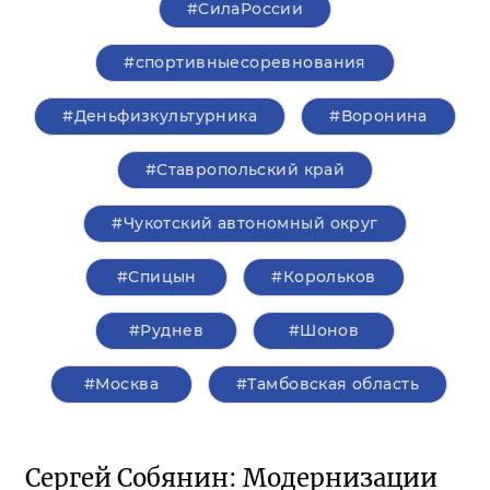
#СилаРоссии
#спортивныесоревнования
#Деньфизкультурника
#Воронина
#Ставропольский край
#Чукотский автономный округ
#Спицын
#Корольков
#Руднев
#Шонов
#Москва
#Тамбовская область
Сергей Собянин: Модернизации