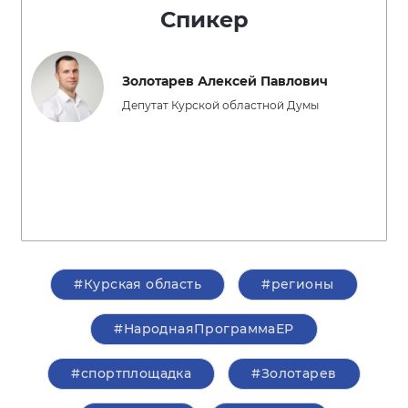
Спикер
Золотарев Алексей Павлович
Депутат Курской областной Думы
#Курская область
#регионы
#НароднаяПрограммаЕР
#спортплощадка
#Золотарев