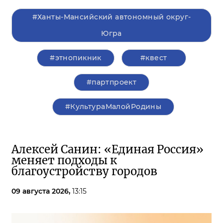
#Ханты-Мансийский автономный округ-
Югра
#этнопикник
#квест
#партпроект
#КультураМалойРодины
Алексей Санин: «Единая Россия»
меняет подходы к
благоустройству городов
09 августа 2026,
13:15