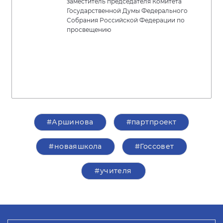
заместитель председателя Комитета
Государственной Думы Федерального
Собрания Российской Федерации по
просвещению
#Аршинова
#партпроект
#новаяшкола
#Госсовет
#учителя