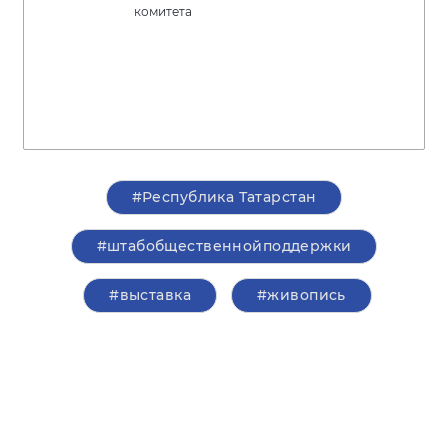
комитета
#Республика Татарстан
#штабобщественнойподдержки
#выставка
#живопись