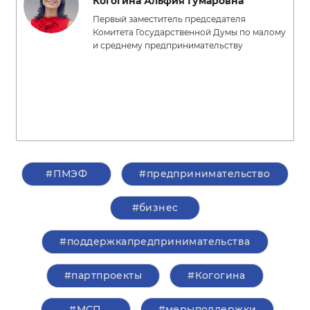
Когогина Альфия Гумаровна
Первый заместитель председателя
Комитета Государственной Думы по малому
и среднему предпринимательству
#ПМЭФ
#предпринимательство
#бизнес
#поддержкапредпринимательства
#партпроекты
#Когогина
#МСП
#мерыподдержки