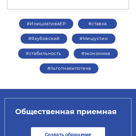
#ИнициативаЕР
#ставка
#Якубовский
#Мишустин
#стабильность
#экономика
#льготнаяипотека
Общественная приемная
Создать обращение