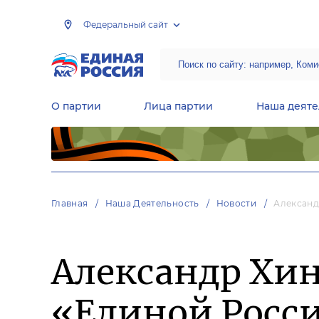
Федеральный сайт
О партии
Лица партии
Наша деяте
Центральная общественная приемная Председателя партии «Единая Россия»
Народная программа «Единой России»
Региональные общ
Руководящий состав Межрегиональных координационных советов
Центральная контрольная комиссия партии
Главная
Наша Деятельность
Новости
Александ
Александр Хи
«Единой Росс