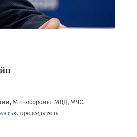
айн
дии, Минобороны, МВД, МЧС.
мять
», председатель