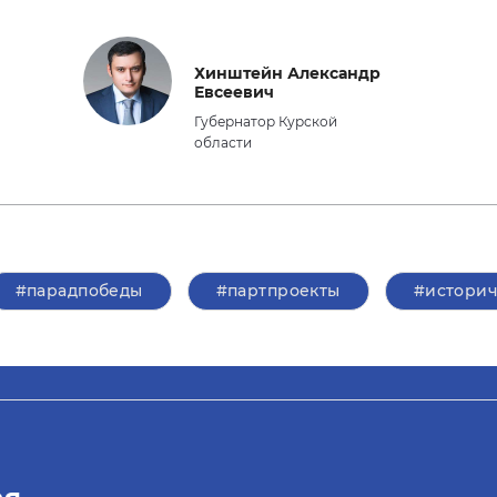
Хинштейн Александр
Евсеевич
Губернатор Курской
области
#парадпобеды
#партпроекты
#историч