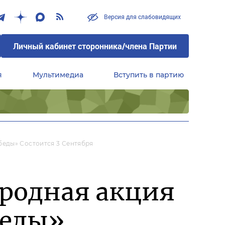
Версия для слабовидящих
Личный кабинет сторонника/члена Партии
я
Мультимедиа
Вступить в партию
Центральный совет сторонников партии «Единая Россия»
еды» Состоится 3 Сентября
родная акция
беды»