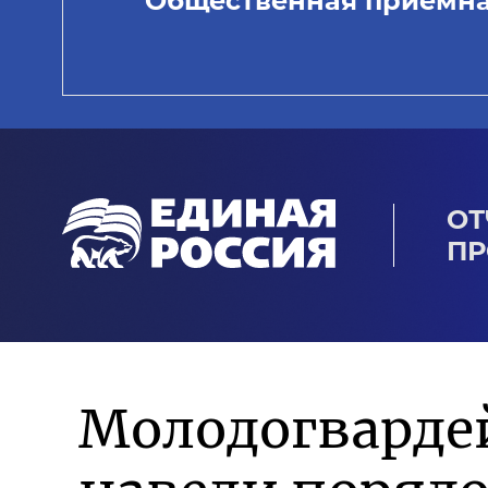
Общественная приемн
ОТ
ПР
Молодогварде