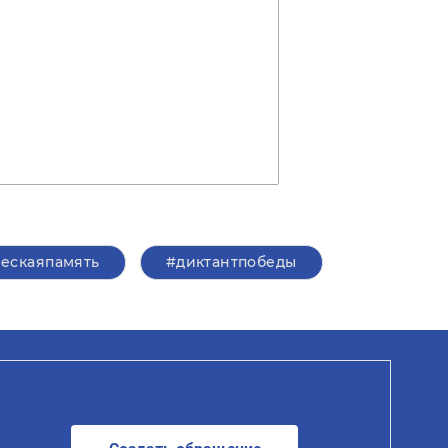
ескаяпамять
#диктантпобеды