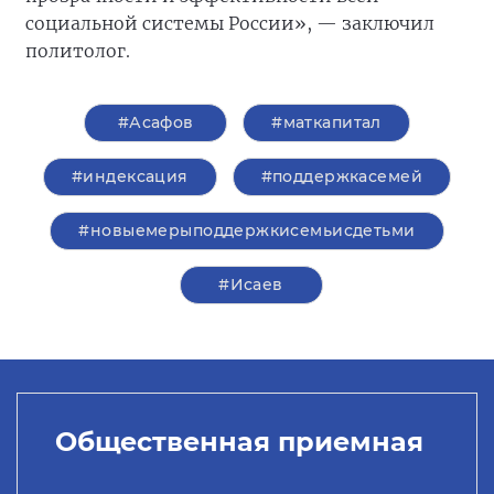
социальной системы России», — заключил
политолог.
#Асафов
#маткапитал
#индексация
#поддержкасемей
#новыемерыподдержкисемьисдетьми
#Исаев
Общественная приемная