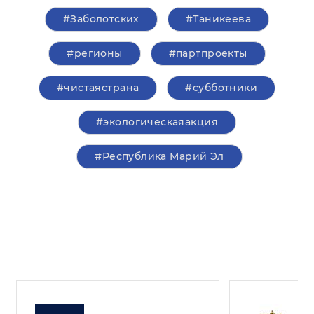
#Заболотских
#Таникеева
#регионы
#партпроекты
#чистаястрана
#субботники
#экологическаяакция
#Республика Марий Эл