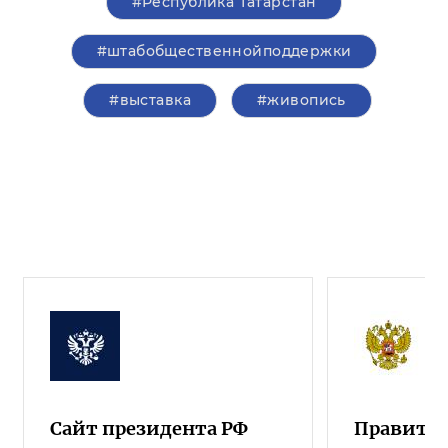
#Республика Татарстан
#штабобщественнойподдержки
#выставка
#живопись
Сайт президента РФ
Правител