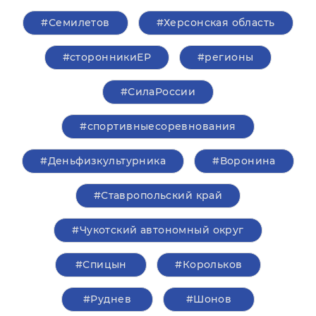
#Семилетов
#Херсонская область
#сторонникиЕР
#регионы
#СилаРоссии
#спортивныесоревнования
#Деньфизкультурника
#Воронина
#Ставропольский край
#Чукотский автономный округ
#Спицын
#Корольков
#Руднев
#Шонов