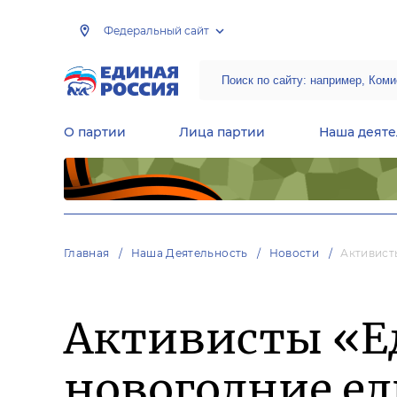
Федеральный сайт
О партии
Лица партии
Наша деяте
Центральная общественная приемная Председателя партии «Единая Россия»
Народная программа «Единой России»
Региональные общ
Руководящий состав Межрегиональных координационных советов
Центральная контрольная комиссия партии
Главная
Наша Деятельность
Новости
Активист
Активисты «Е
новогодние ел