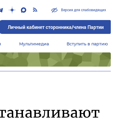
Версия для слабовидящих
Личный кабинет сторонника/члена Партии
я
Мультимедиа
Вступить в партию
Центральный совет сторонников партии «Единая Россия»
станавливают