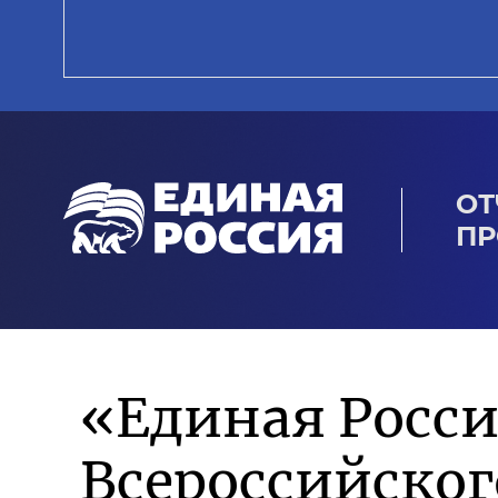
ОТ
ПР
«Единая Росси
Всероссийско