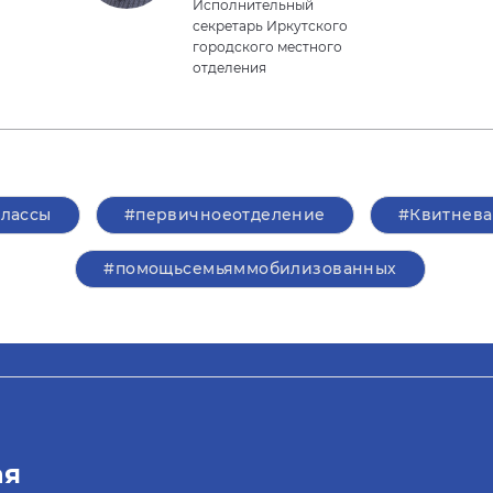
Исполнительный
секретарь Иркутского
городского местного
отделения
классы
#первичноеотделение
#Квитнева
#помощьсемьяммобилизованных
ая