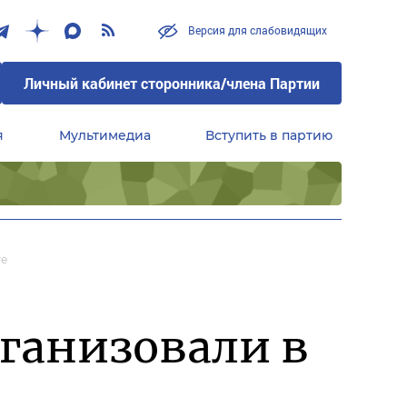
Версия для слабовидящих
Личный кабинет сторонника/члена Партии
я
Мультимедиа
Вступить в партию
Центральный совет сторонников партии «Единая Россия»
ге
ганизовали в