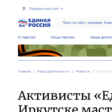
Федеральный сайт
О партии
Лица партии
Наша деяте
Центральная общественная приемная Председателя партии «Единая Россия»
Народная программа «Единой России»
Региональные общ
Руководящий состав Межрегиональных координационных советов
Центральная контрольная комиссия партии
Главная
Наша Деятельность
Новости
Активист
Активисты «Е
Иркутске маст