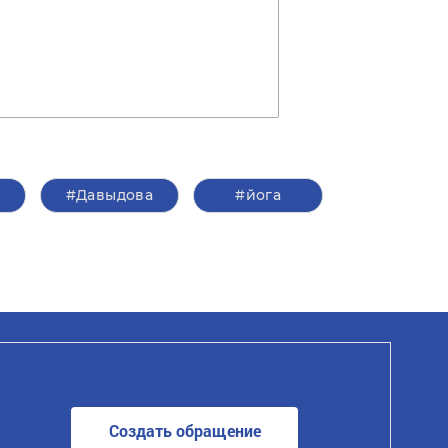
#Давыдова
#йога
Создать обращение