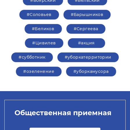
#Боярский
#Бельский
#Соловьев
#Барышников
#Беликов
#Сергеева
#Цивилев
#акция
#субботник
#уборкатерритории
#озеленение
#уборкамусора
Общественная приемная