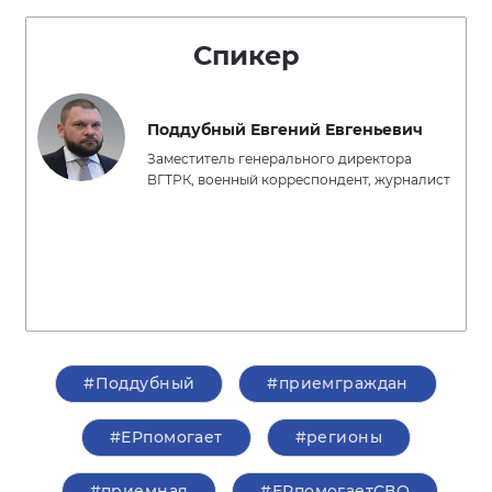
Спикер
Поддубный Евгений Евгеньевич
Заместитель генерального директора
ВГТРК, военный корреспондент, журналист
#Поддубный
#приемграждан
#ЕРпомогает
#регионы
#приемная
#ЕРпомогаетСВО