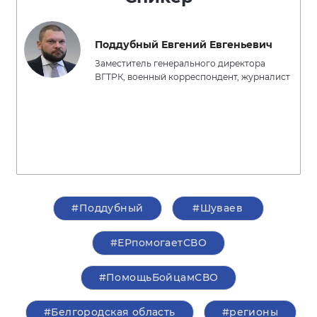
Поддубный Евгений Евгеньевич
Заместитель генерального директора
ВГТРК, военный корреспондент, журналист
#Поддубный
#Шуваев
#ЕРпомогаетСВО
#ПомощьБойцамСВО
#Белгородская область
#регионы