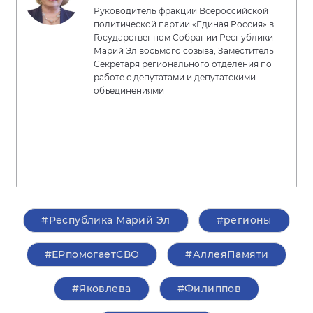
Руководитель фракции Всероссийской
политической партии «Единая Россия» в
Государственном Собрании Республики
Марий Эл восьмого созыва, Заместитель
Секретаря регионального отделения по
работе с депутатами и депутатскими
объединениями
#Республика Марий Эл
#регионы
#ЕРпомогаетСВО
#АллеяПамяти
#Яковлева
#Филиппов