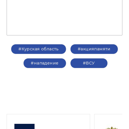
#Курская область
#акцияпамяти
#нападение
#ВСУ