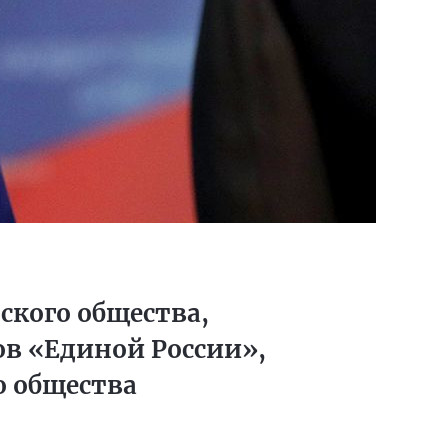
кого общества,
ов «Единой России»,
о общества