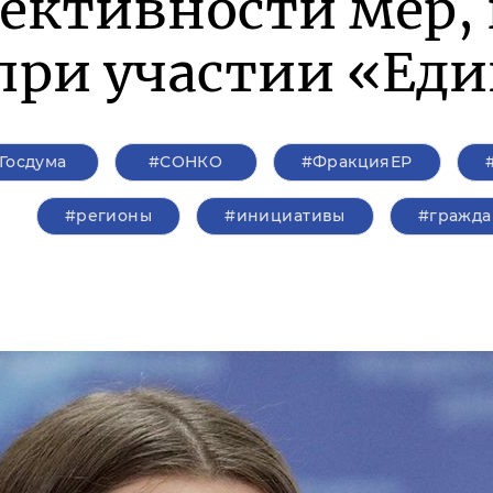
фективности мер
при участии «Ед
Госдума
#СОНКО
#ФракцияЕР
#регионы
#инициативы
#гражда