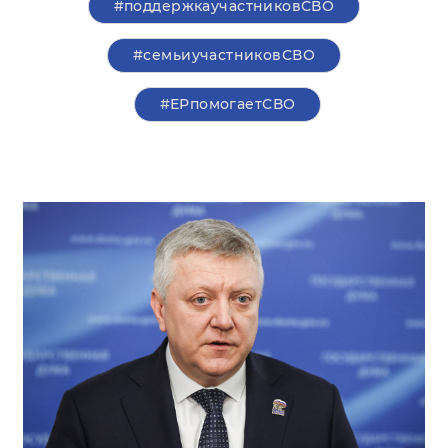
#поддержкаучастниковСВО
#семьиучастниковСВО
#ЕРпомогаетСВО