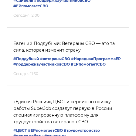
#Сайбель
#поддержкаучастниковСВО
#ЕРпомогаетСВО
Сегодня 12:00
Евгений Поддубный: Ветераны СВО — это та
сила, которая изменит страну
#Поддубный
#ветераныСВО
#НароднаяПрограммаЕР
#поддержкаучастниковСВО
#ЕРпомогаетСВО
Сегодня 11:30
«Единая Россия», ЦБСТ и сервис по поиску
работы SuperJob создадут первую в России
специализированную платформу для
трудоустройства ветеранов СВО
#ЦБСТ
#ЕРпомогаетСВО
#трудоустройство
#поиск работы
#вакансии