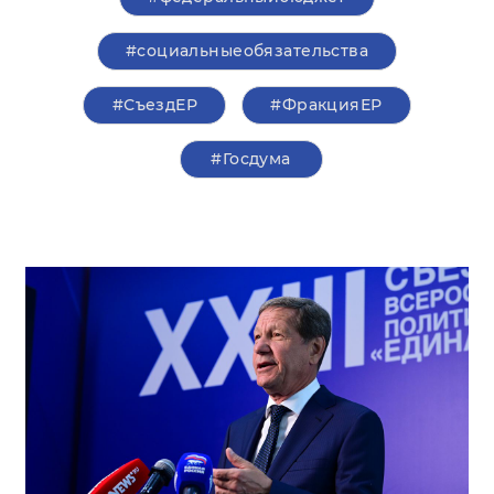
#социальныеобязательства
#СъездЕР
#ФракцияЕР
#Госдума