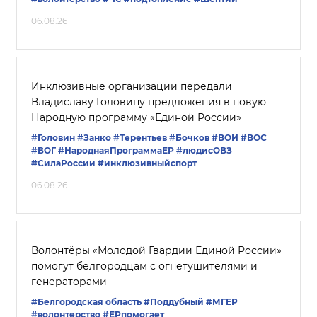
06.08.26
Инклюзивные организации передали
Владиславу Головину предложения в новую
Народную программу «Единой России»
#Головин
#Занко
#Терентьев
#Бочков
#ВОИ
#ВОС
#ВОГ
#НароднаяПрограммаЕР
#людисОВЗ
#СилаРоссии
#инклюзивныйспорт
06.08.26
Волонтёры «Молодой Гвардии Единой России»
помогут белгородцам с огнетушителями и
генераторами
#Белгородская область
#Поддубный
#‎МГЕР‬
#волонтерство
#ЕРпомогает