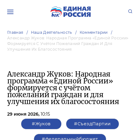
Главная
Наша Деятельность
Комментарии
Александр Жуков: Народная Программа «Единой России»
Формируется С Учётом Пожеланий Граждан И Для
Улучшения Их Благосостояния
Александр Жуков: Народная
программа «Единой России»
формируется с учётом
пожеланий граждан и для
улучшения их благосостояния
29 июня 2026,
10:15
#Жуков
#СъездПартии
#федеральныйбюджет